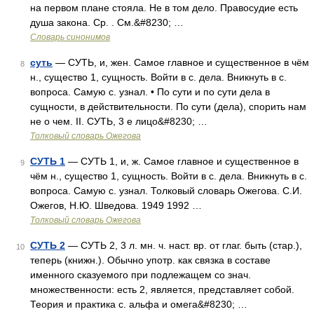
на первом плане стояла. Не в том дело. Правосудие есть
душа закона. Ср. . См.&#8230; …
Словарь синонимов
суть
— СУТЬ, и, жен. Самое главное и существенное в чём
8
н., существо 1, сущность. Войти в с. дела. Вникнуть в с.
вопроса. Самую с. узнал. • По сути и по сути дела в
сущности, в действительности. По сути (дела), спорить нам
не о чем. II. СУТЬ, 3 е лицо&#8230; …
Толковый словарь Ожегова
СУТЬ 1
— СУТЬ 1, и, ж. Самое главное и существенное в
9
чём н., существо 1, сущность. Войти в с. дела. Вникнуть в с.
вопроса. Самую с. узнал. Толковый словарь Ожегова. С.И.
Ожегов, Н.Ю. Шведова. 1949 1992 …
Толковый словарь Ожегова
СУТЬ 2
— СУТЬ 2, 3 л. мн. ч. наст. вр. от глаг. быть (стар.),
10
теперь (книжн.). Обычно употр. как связка в составе
именного сказуемого при подлежащем со знач.
множественности: есть 2, является, представляет собой.
Теория и практика с. альфа и омега&#8230; …