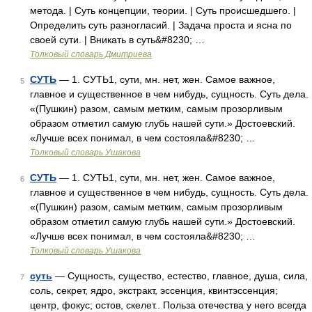
метода. | Суть концепции, теории. | Суть происшедшего. |
Определить суть разногласий. | Задача проста и ясна по
своей сути. | Вникать в суть&#8230; …
Толковый словарь Дмитриева
СУТЬ
— 1. СУТЬ1, сути, мн. нет, жен. Самое важное,
5
главное и существенное в чем нибудь, сущность. Суть дела.
«(Пушкин) разом, самым метким, самым прозорливым
образом отметил самую глубь нашей сути.» Достоевский.
«Лучше всех понимал, в чем состояла&#8230; …
Толковый словарь Ушакова
СУТЬ
— 1. СУТЬ1, сути, мн. нет, жен. Самое важное,
6
главное и существенное в чем нибудь, сущность. Суть дела.
«(Пушкин) разом, самым метким, самым прозорливым
образом отметил самую глубь нашей сути.» Достоевский.
«Лучше всех понимал, в чем состояла&#8230; …
Толковый словарь Ушакова
суть
— Сущность, существо, естество, главное, душа, сила,
7
соль, секрет, ядро, экстракт, эссенция, квинтэссенция;
центр, фокус; остов, скелет.. Польза отечества у него всегда