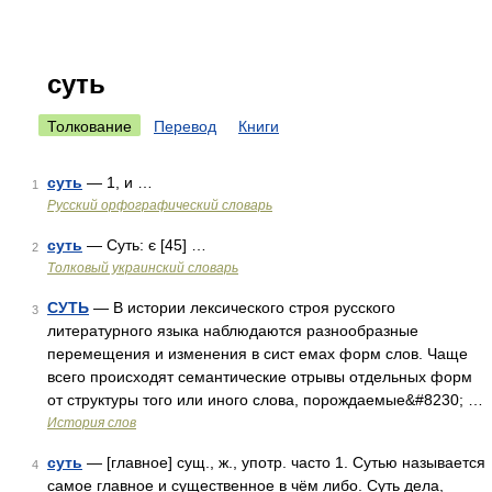
суть
Толкование
Перевод
Книги
суть
— 1, и …
1
Русский орфографический словарь
суть
— Суть: є [45] …
2
Толковый украинский словарь
СУТЬ
— В истории лексического строя русского
3
литературного языка наблюдаются разнообразные
перемещения и изменения в сист емах форм слов. Чаще
всего происходят семантические отрывы отдельных форм
от структуры того или иного слова, порождаемые&#8230; …
История слов
суть
— [главное] сущ., ж., употр. часто 1. Сутью называется
4
самое главное и существенное в чём либо. Суть дела,