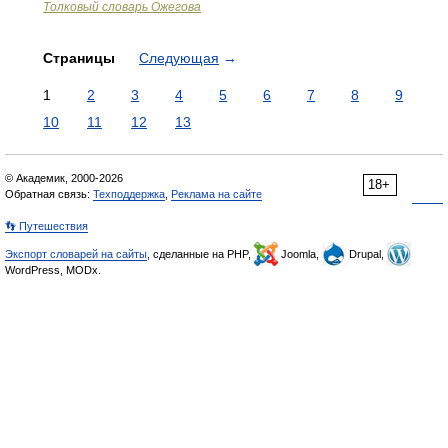
Толковый словарь Ожегова
Страницы
Следующая
→
1
2
3
4
5
6
7
8
9
10
11
12
13
© Академик, 2000-2026
18+
Обратная связь:
Техподдержка
,
Реклама на сайте
👣 Путешествия
Экспорт словарей на сайты
, сделанные на PHP,
Joomla,
Drupal,
WordPress, MODx.